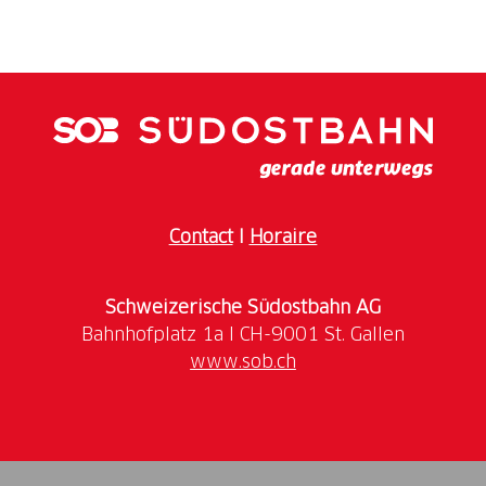
Du 8 mai au 15 août 2026, la Wandelhalle pleine de
caractère du tibits Saint-Gall se transforme en galerie
des sens. L’artiste suisse Corinne Weidmann a saisi
l’essence de nos plus belles lignes pour le compte de
la Südostbahn (SOB). À travers 25 œuvres
expressives, ce voyage pictural nous mène du viaduc
historique de la Sitter aux vastes plaines de l’Aar et
de la Linth, jusqu’à la légèreté méditerranéenne du
Contact
I
Horaire
lac Majeur.
Venez nous rendre visite, prenez le temps de
Schweizerische Südostbahn AG
savourer une cuisine de qualité et laissez-vous
inspirer par l’alliance de la mobilité, de l’histoire et
www.sob.ch
de l’art contemporain.