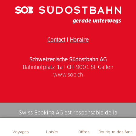
s'ajoute une dimension intellectuelle, portée par un
amour profond pour l'art, la littérature et la musique
du début des années 1920.
Contact
I
Horaire
Schweizerische Südostbahn AG
www.sob.ch
Swiss Booking AG est responsable de la
médiation de tous les services dans la shop.
Voyages
Loisirs
Offres
Boutique des fans