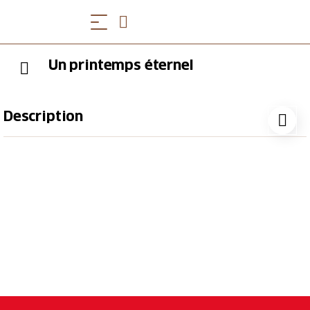
Un printemps éternel
Description
Du 4 au 6 juillet 2025
Dans cette performance inspirée de la manière dont
l'Elisarion a été conçu et vécu par ses deux
fondateurs, Elisàr von Kupffer et Eduard von Mayer,
nous rencontrons les trois âmes de ce lieu :
À la spiritualité et à la quête d'un bonheur profond et
terrestre s'oppose une âme mondaine qui se
consacre au jeu de la beauté et de la vanité. À cela