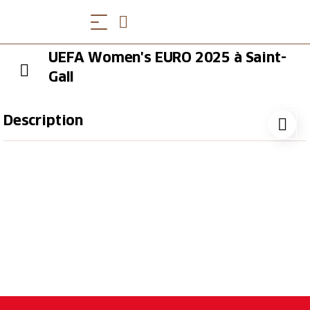
UEFA Women's EURO 2025 à Saint-
Gall
Description
13 juillet 2025
Le Women's EURO 2025 aura lieu en Suisse du 2 au
27 juillet 2025 avec le slogan « Summit of Emotions
» (« Sommet des émotions »). La ville de Saint-Gall
est l'une des huit villes hôtes avec des matchs les 4, 9
et 13 juillet 2025.
Le dimanche 13 juillet 2025 à 21h00 aura lieu le
match Angleterre vs Pays de Galles (3e journée du