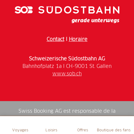
Trajet en télécabine rotative
Brochure avec des questions de quiz
Randonnée sur le sentier à thème et d’aventure
« Geissä Wäg »
Contact
I
Horaire
Schweizerische Südostbahn AG
www.sob.ch
Swiss Booking AG est responsable de la
médiation de tous les services dans la shop.
Voyages
Loisirs
Offres
Boutique des fans