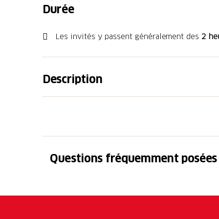
Durée
Les invités y passent généralement des
2 he
Description
Swissminiatur est un musée en plein air d'u
carrés qui, en une heure, permet aux visiteu
et de découvrir ses principaux bâtiments,
miniature. Le parc comprend plus de 130 mod
fidèlement dans les moindres détails.
Questions fréquemment posées
Mais ce n'est pas tout : un réseau de chemi
serpente à travers le parc et 18 trains circul
s'arrêtent dans les gares, tandis que des bat
téléphériques et des funiculaires gravissen