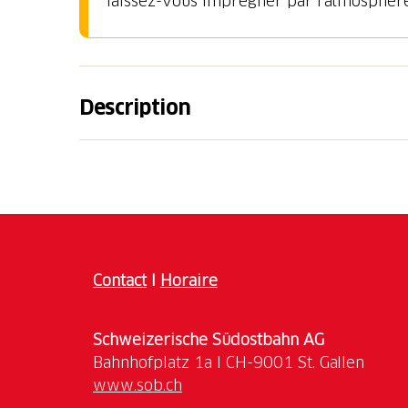
laissez-vous imprégner par l'atmosphère 
Description
Du 9 juillet au 9 août 2025
QUAND LE LAC DE WALENSTADT MURMURE 
Lorsque le soleil se couche lentement derri
Walenstadt est baigné d'une lumière dorée, 
Murg. Une scène émerge de l'eau, entourée d
Contact
I
Horaire
où la nature elle-même devient décor, une e
déroulera à l'été 2025 : UNGEHEUERLICH.
Schweizerische Südostbahn AG
Entrez dans une histoire qui vous captivera
moments inoubliables. Laissez-vous envoûte
www.sob.ch
images impressionnantes tandis qu'un secret