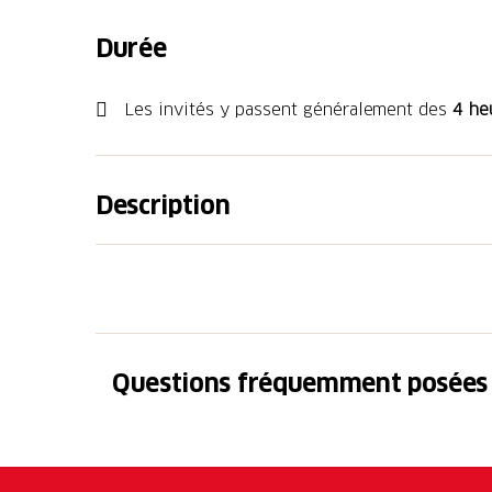
Durée
Les invités y passent généralement des
4 he
Description
Le mardi, profitez d'une soirée
pizza + cin
Choisissez votre pizza préférée (Margherita, 
funghi, Hawaii, Tonno e cipolle) et ajoutez-y 
Mangez votre pizza entre 18h00 et 22h00
,
Promotion valable tous les mardis
, sauf lo
Questions fréquemment posées
premières.