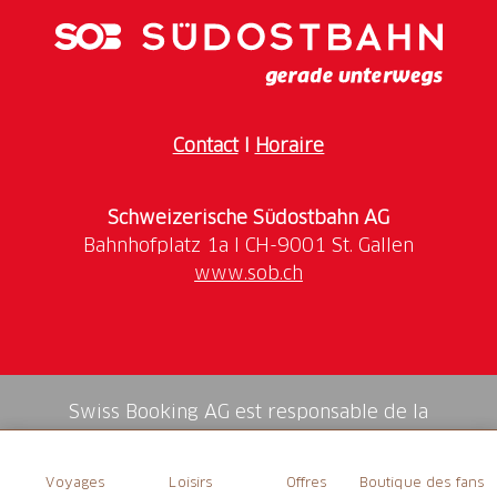
Contact
I
Horaire
Schweizerische Südostbahn AG
www.sob.ch
Swiss Booking AG est responsable de la
médiation de tous les services dans la shop.
Voyages
Loisirs
Offres
Boutique des fans