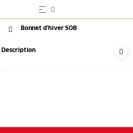
Bonnet d'hiver SOB
Description
Grâce à ce joli bonnet d'hiver SOB tout simple, vous
aurez désormais toujours les oreilles au chaud en
hiver. Intérieur doublé en polaire douce. (Marque du
logo cousue sur le bonnet)
(prix hors frais d'envoi)