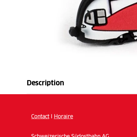
Description
Avec cette clé USB de 8 Go au design flirt, 
toujours à portée de main.
Contact
I
Horaire
(prix hors frais d'envoi)
Schweizerische Südostbahn AG