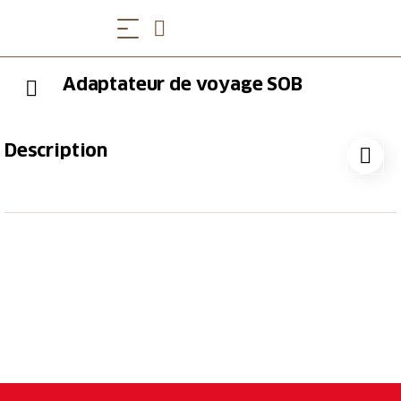
Adaptateur de voyage SOB
Description
Cet adaptateur pratique est le compagnon idéal de
vos voyages autour du monde.
(prix hors frais de port)