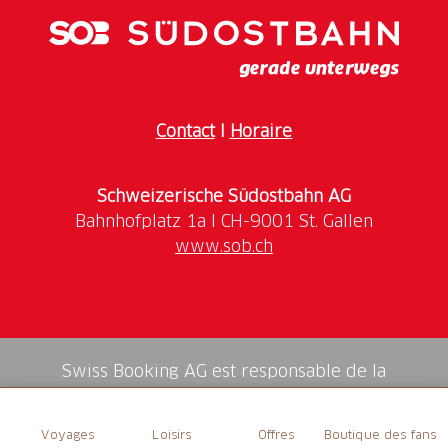
Contact
I
Horaire
Schweizerische Südostbahn AG
www.sob.ch
Swiss Booking AG est responsable de la
médiation de tous les services dans la shop.
Voyages
Loisirs
Offres
Boutique des fans