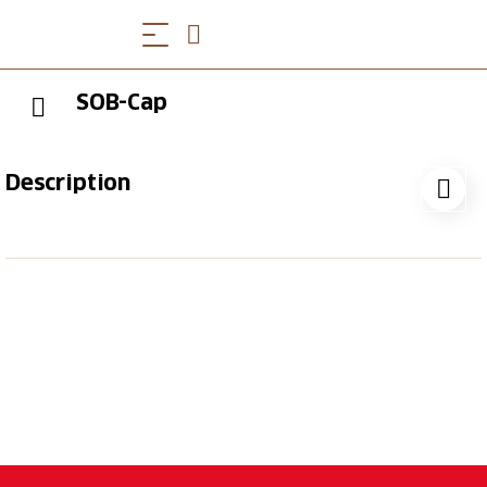
SOB-Cap
Description
Joli chapeau avec le logo de l'étoile SOB brodé. Taille
variable grâce à la fermeture en plastique.
(prix hors frais d'envoi)