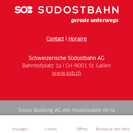
permet de récupérer votre vélo prêt à rouler au
mieux toute la saison. Si vous souhaitez continuer à
pédaler pendant la réparation ou essayer un autre
modèle, vous pouvez louer sur place un e-bike, un e-
MTB ou un vélo classique.
Contact
I
Horaire
Schweizerische Südostbahn AG
www.sob.ch
Swiss Booking AG est responsable de la
médiation de tous les services dans la shop.
Voyages
Loisirs
Offres
Boutique des fans