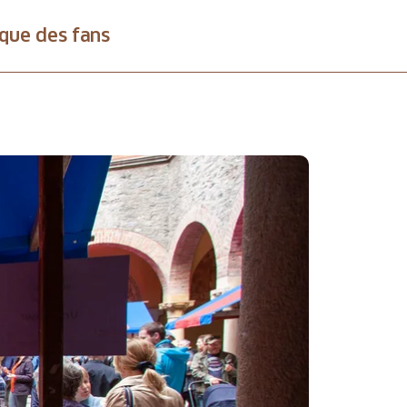
que des fans