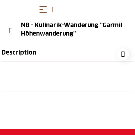
NB - Kulinarik-Wanderung "Garmil
Höhenwanderung"
Description
Alpenbildung studieren, den Weitblick übers
Sarganserland geniessen und beim Gipfelkreuz
regionale Spezialitäten aus dem Picknick-Rucksack
geniessen. Lass dich von der Kulinarik-Wanderung
zum «Garmil» überraschen.
Picknick mit regionalen Produkten
Fahrt mit den Pizolbahnen (Gondelbahn und
Sesselbahn)
Informationstafeln zum UNESCO-Weltnaturerbe