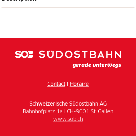
Moon+Stars 2026 : du 9 au 19 juillet, assistez à des
soir es de concert inoubliables sur l'unique Piazza
Grande de Locarno et savourez des délices du
monde entier sur la Food & Music Street au bord du
lac Majeur.
La série de concerts la plus populaire du Tessin est
aussi la plus belle de Suisse. La Piazza Grande de
Locarno est le cadre parfait pour profiter d'une
soirée d'été inoubliable avec de la musique live de
Contact
I
Horaire
premier ordre. Chaque année, des artistes de haut
niveau offrent des concerts captivants à tous les
amateurs de musique. Et ce n'est pas tout : la Food &
Schweizerische Südostbahn AG
Music Street entre la Piazza Grande et le lac Majeur
est un paradis pour les gourmands. Plus de 20 food
www.sob.ch
trucks régaleront les visiteurs dans les règles de l'art
culinaire. Les nombreux bars proposent des boissons