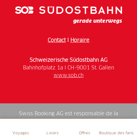
jamais un rendez-vous.
(Prix hors frais de port)
Contact
I
Horaire
Schweizerische Südostbahn AG
www.sob.ch
Swiss Booking AG est responsable de la
médiation de tous les services dans la shop.
Voyages
Loisirs
Offres
Boutique des fans