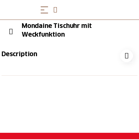
Mondaine Tischuhr mit
Weckfunktion
Description
Une pièce maîtresse sur votre bureau. Le design
classique de la Mondaine Swiss Railways Clock est
désormais disponible pour votre bureau. Cette
horloge Mondaine séduit par le design épuré et
minimaliste de son cadran, rehaussé par une aiguille
des secondes rouge caractéristique. Avec un
diamètre de 125 mm et un boîtier en aluminium, elle
s'intègre dans n'importe quelle pièce et peut être
posée sur une table ou accrochée au mur. Grâce à la
fonction alarme intégrée, vous ne manquerez plus