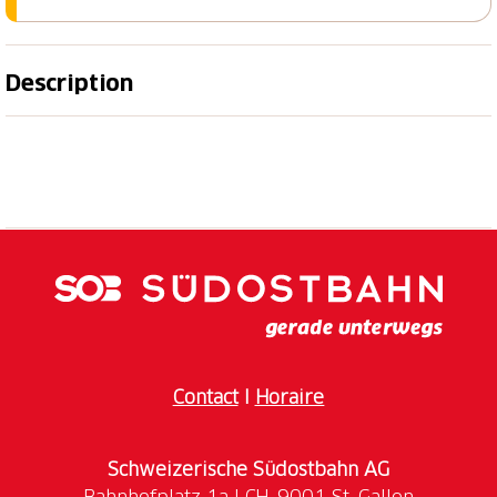
Description
25 % de réduction sur l'entrée aux espaces
aquatiques des thermes
Découvrez une oasis de calme et de détente aux
thermes de St. Margrethen. Depuis des siècles, ce lieu
est réputé pour son eau minérale aux vertus
curatives, qui harmonise le corps et l'esprit. Dans les
élégants espaces de bains et de saunas, vous
profiterez d'une détente à son apogée, au cœur d'une
atmosphère unique mêlant nature, minéraux et
Contact
I
Horaire
architecture.
Schweizerische Südostbahn AG