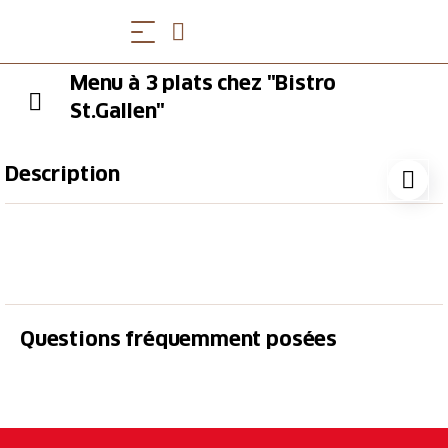
Menu à 3 plats chez "Bistro
St.Gallen"
Description
Venez savourer un délicieux menu à trois plats et
laissez-vous gâter culinairement. N'hésitez pas à nous
informer de vos éventuelles allergies.
Questions fréquemment posées