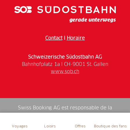
Contact
I
Horaire
Schweizerische Südostbahn AG
www.sob.ch
Swiss Booking AG est responsable de la
médiation de tous les services dans la shop.
Voyages
Loisirs
Offres
Boutique des fans