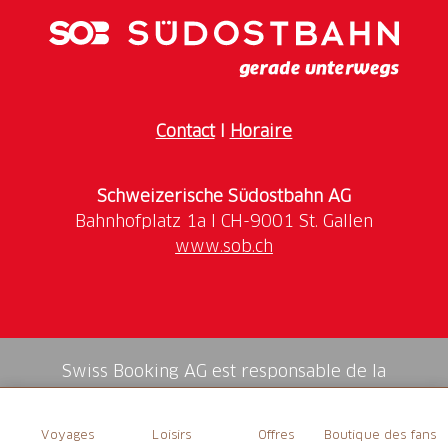
de CHF 20.-
Dégustez une entrée ou un premier plat, un plat
principal et un dessert de notre
"carte spéciale"
pour
CHF 60.-
.
Une occasion unique de savourer le meilleur de
Contact
I
Horaire
notre cuisine et de tenter votre chance dans une
ambiance exceptionnelle !
Schweizerische Südostbahn AG
www.sob.ch
Swiss Booking AG est responsable de la
médiation de tous les services dans la shop.
Voyages
Loisirs
Offres
Boutique des fans