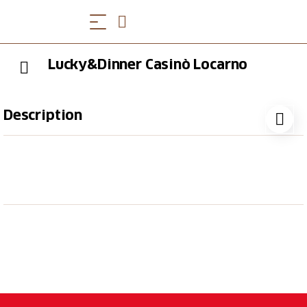
Lucky&Dinner Casinò Locarno
Description
Chaque soir, le Restaurant Bistro du Casino de
Locarno vous invite à découvrir sa
"carte spéciale"
avec des menus exclusifs et un avantage irrésistible :
MENU DEUX PLATS
– Recevez un
crédit de jeu
de CHF 10.-
Choisissez une entrée ou un premier plat et un
plat principal de notre
"carte spéciale"
, le tout
pour seulement
CHF 50.-
.
MENU TROIS PLATS
– Recevez un
crédit de jeu