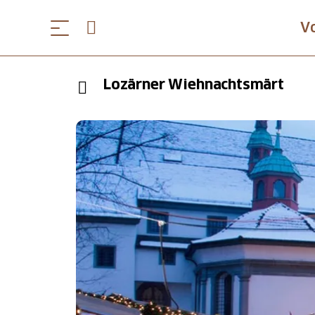
V
Lozärner Wiehnachtsmärt