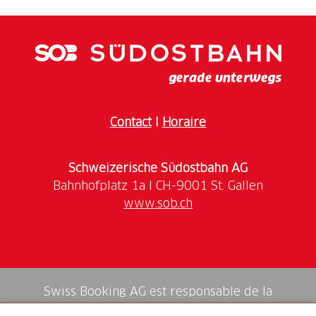
Gothard, Louis Favre, est né il y a 200 ans. Pendant le
trajet lent en matériel roulant historique d'Erstfeld à
Bodio et retour, de nombreuses informations de fond
sur la construction de la ligne du Gothard et sur Louis
Favre seront données par des spécialistes
Contact
I
Horaire
Horaire des trains :
Erstfeld (09:53)-Bodio-Erstfeld
(16:50). Possibilité de descendre à Göschenen pour
participer à l'inauguration de la plaque
Schweizerische Südostbahn AG
www.sob.ch
Prix :
Inscription :
Swiss Booking AG est responsable de la
médiation de tous les services dans la shop.