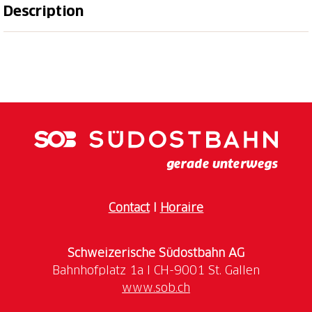
Description
La fascination des mondes miniatures
L'exposition Mini.Klötzlistadt invite les visiteurs à
découvrir l'univers fascinant des LEGO et des
Playmobil. Outre des paysages impressionnants et
des scènes créatives, deux attractions particulières
sont à découvrir : le Traverso et le Flirt, reproduits
dans les moindres détails en LEGO. Ces deux
modèles de trains ont été réalisés à l'échelle 1:50 par
Marco Kasper, expert LEGO, et viennent compléter
Contact
I
Horaire
cette exposition variée qui ravira petits et grands.
Schweizerische Südostbahn AG
www.sob.ch