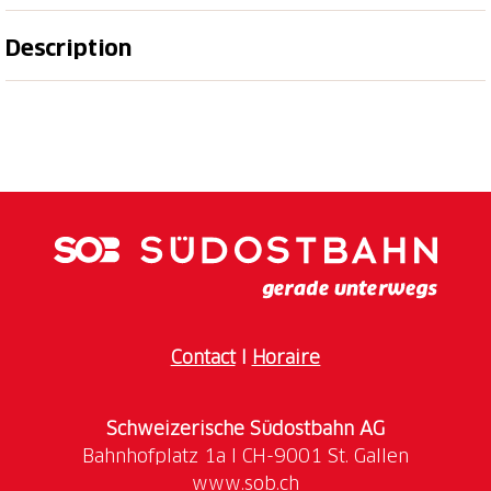
Description
Le Kunsthaus Glarus offre une plateforme pour la
présentation de l'art contemporain suisse et
international ainsi que des collections du Glarner
Kunstverein et de la création artistique régionale.
Depuis 1870, le Glarner Kunstverein collectionne des
œuvres d'artistes régionaux, suisses et
internationaux. L'activité de collection de la fin du
19e siècle jusqu'aux années 1950 permet de
retracer de manière exemplaire l'histoire de la
réception de l'art suisse et de ses ramifications
Contact
I
Horaire
Les enfants jusqu'à 16 ans peuvent visiter le musée
Schweizerische Südostbahn AG
gratuitement. De plus, des ateliers gratuits sont
régulièrement organisés pour les enfants à partir de
www.sob.ch