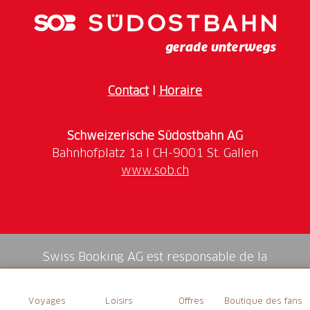
Tektonikarena Sardona
Wandern durch die atemberaubende
Berglandschaft
Aufregende Fahrt mit der Rodelbahn FLOOMZER
Contact
I
Horaire
für Adrenalin und Spass oder Talfahrt mit der
Sesselbahn Chrüz
Schweizerische Südostbahn AG
Erlebe ein unvergessliches Abenteuer voller Genuss
und Naturwunder in der
Tektonikarena Sardona
!
www.sob.ch
Wandere von Gang zu Gang, entdecke die
alpine
Küche
und geniesse die
atemberaubende Aussicht
.
Von Tannenboden geht es mit der
8er-Gondelbahn
BergJet
zum
Panoramarestaurant Maschgenkamm
,
wo die kulinarische Reise beginnt. Eine kurze
Swiss Booking AG est responsable de la
Wanderung führt zum
Hauptgang
im
Berggasthaus
médiation de tous les services dans la shop.
Prodkamm
. Nach einer gemütlichen Talfahrt nach
Prodalp folgt eine aussichtsreiche Wanderung zum
Voyages
Loisirs
Offres
Boutique des fans