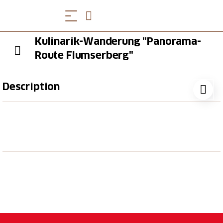
Kulinarik-Wanderung "Panorama-
Route Flumserberg"
Description
Geniesse eine kulinarische Wanderung mit
spektakulärer Aussicht am Flumserberg, bei der du
von Gang zu Gang durch die alpine Landschaft
wanderst und unterwegs drei Köstlichkeiten
entdeckst.
Wanderung mit 3 kulinarischen Stopps
In jedem Restaurant erhältst du einen Gang
(vegetarische Variante inkl.)
Panoramablick auf das UNESCO-Welterbe