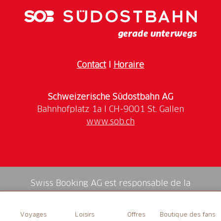
inkl.)
Den Abschluss der Tour bildet das Dessert in
Bad Ragaz
Tour lässt sich mit einem Besuch im Heididorf in
Contact
I
Horaire
Maienfeld verbinden
Die E-Bike-Tour durch die Bündner Herrschaft führt
Schweizerische Südostbahn AG
zu weltmeisterlichen Weine und geschichtsträchtigen
Orten. Start der Tour ist bei der
E-Bike Station Bad
www.sob.ch
Ragaz
. Du fährst anschliessend durch das
«Burgund
der Schweiz»
. Schon
sechs Weltmeistertitel
hat die
Bündner Herrschaft dank ihres
Pinot Noirs
nach
Hause gebracht. Auf der eintägigen Tour fährst du
durch Rebberge und idyllischen Dörfer der Bündner
Swiss Booking AG est responsable de la
Herrschaft. Auf dem Weg legst du drei kulinarische
médiation de tous les services dans la shop.
Zwischenstopps ein: Die Vorspeise geniesst du im
Restaurant Heidihof
in Maienfeld. Anschliessend
Voyages
Loisirs
Offres
Boutique des fans