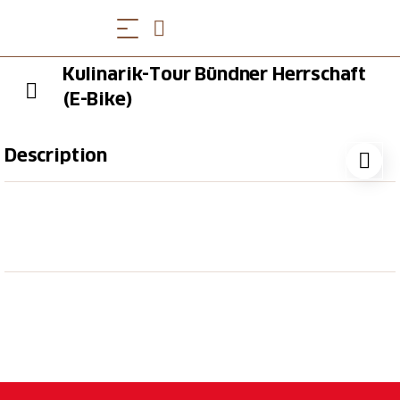
Kulinarik-Tour Bündner Herrschaft
(E-Bike)
Description
Du fährst mit dem E-Bike quer durch die Bündner
Herrschaft, vorbei an Rebbergen, idyllischen Dörfer
und ein historisches Städtchen
**. Auf der Tour
warten kulinarische Stopps in drei Restaurants auf
dich.**
E-Bike-Tour mit 3 kulinarischen Stopps
Fahrt durch die Bündner Rebberge
Wähle bei der Vorspeise und beim Hauptgang
zwischen 2-3 Menüs aus (vegetarische Variante