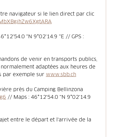
re navigateur si le lien direct par clic
/RMbXBgihZw6XgtARA
6°12'54.0 "N 9°02'14.9 "E // GPS :
andons de venir en transports publics,
nt normalement adaptées aux heures de
es par exemple sur
www.sbb.ch
rivière près du Camping Bellinzona
Vg6
// Maps : 46°12'54.0 "N 9°02'14.9
t entre le départ et l'arrivée de la