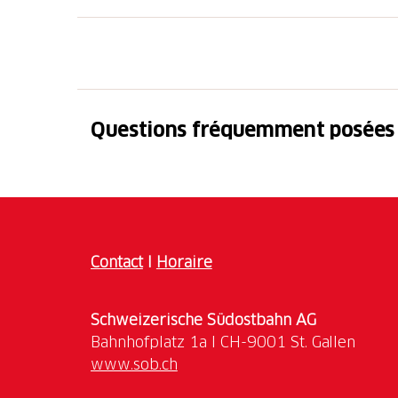
Ton aventure commence à Cresciano et se te
que tu effectueras en canoë gonflable, tu au
enchanteur qui entoure le Ticino. Ton guid
toi-même le canoë et t'accompagnera en toute
Bien que la descente soit très simple, elle o
Questions fréquemment posées
passionnants.
La descente en canoë dure environ 90 minutes
l'activité dure environ 3 heures.
Cette excursion est idéale pour les familles, 
Contact
I
Horaire
Schweizerische Südostbahn AG
www.sob.ch