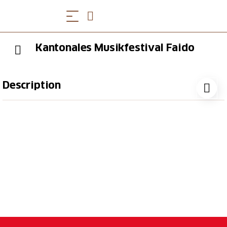
Kantonales Musikfestival Faido
Description
Vier Tage lang, vom 17. bis 21. Mai, wird Faido zur
Hauptstadt der Musik, und zwar auf dem Gelände
des Schulzentrums, das sich zu diesem Anlass in eine
Oase der Musik verwandelt. Nicht weniger als 31
Bands werden vor insgesamt über 1500 Musikern
auftreten.
An den verschiedenen Abenden werden
musikalische Darbietungen verschiedener Genres für
jeden Geschmack geboten. Für das leibliche Wohl ist