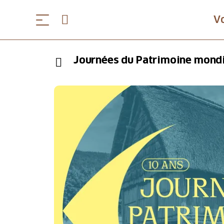
V
Journées du Patrimoine mond