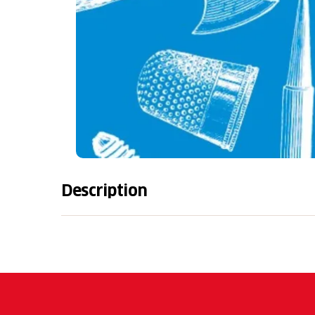
Description
5 octobre 2025
Le samedi 5 octobre, la Journée suisse des 
dans le temps ! Une occasion unique de décou
journée pleine de fascination, d'émotions et 
animation médiévale impressionnante sera 