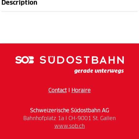
Description
Sconfinare Festival 2024
Seydou et Moussa quittent l'Afrique et Dakar dans le
but de rejoindre l'Europe. Cependant, ce qui les
attend sera une odyssée contemporaine: entre les
pièges du désert, les dangers des centres de
détention en Libye et la menace de la mer, atteindre
le sol européen sera la tâche la plus ardue qu'ils
puissent imaginer. Le désir d'une nouvelle vie,
cependant, sera plus fort que toute limite. Avec Io
Capitano, Matteo Garrone ouvre une fenêtre sur les
Contact
I
Horaire
ambiguïtés de la condition humaine et offre au
spectateur un récit douloureux, émouvant et
Schweizerische Südostbahn AG
nécessaire.
www.sob.ch
Événement organisé en collaboration avec le Circolo
del Cinema Bellinzona.