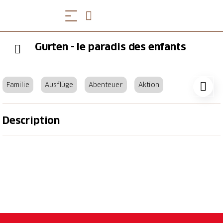
Gurten - le paradis des enfants
Familie
Ausflüge
Abenteuer
Aktion
Description
Quand le plaisir, le suspense et l'action se rencontrent
dans la nature. Le parc de loisirs du Gurten invite à la
découverte, au jeu et à se défouler. Il propose de
nombreuses activités gratuites pour les enfants et les
adultes. Faire quelques tours de circuit avec le petit
train, se rafraîchir dans le lac du Gurten, dévaler la
piste de luge en direction de la vallée, faire tourner