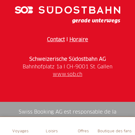
et secouer le toboggan à billes ou découvrir la nature
dans le petit jardin du Gurten : le Gurten offre du
plaisir pour toute la famille. Quittez la ville !
Contact
I
Horaire
Schweizerische Südostbahn AG
www.sob.ch
Swiss Booking AG est responsable de la
médiation de tous les services dans la shop.
Voyages
Loisirs
Offres
Boutique des fans