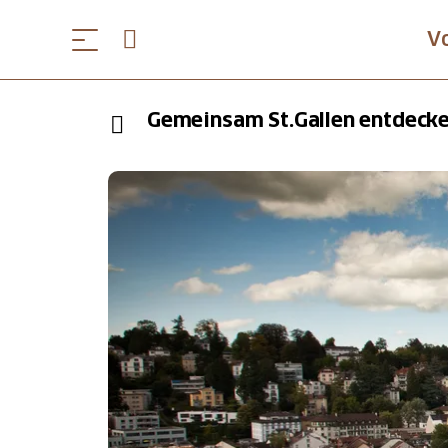
V
Gemeinsam St.Gallen entdeck