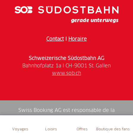
inbegriffene Leistungen: Führung mit Ueli Frei,
eidg. dipl. Bergführer
exklusive Leistungen: Bahnfahrt, Materialmiete,
Verpflegung
Startzeit: 07:10 Uhr Talstation Tschinglenbahn
Contact
I
Horaire
Dauer: ca. 8 h
Durchführungssprache: Deutsch
Schweizerische Südostbahn AG
Gruppengrösse: mind. 5 Personen bis max. 10
Personen
www.sob.ch
Anforderungen: gute körperliche Verfassung
nötige Ausrüstung: Bergschuhe oder feste
Wanderschuhe, Wanderstöcke, warme
Bekleidung, Regenschutz, Handschuhe, Rucksack
und Zwischenverpflegung, Helm und Klettergurt
Swiss Booking AG est responsable de la
können zur Verfügung gestellt werden. Kosten
médiation de tous les services dans la shop.
pro Set/Person CHF 25.00
Voyages
Loisirs
Offres
Boutique des fans