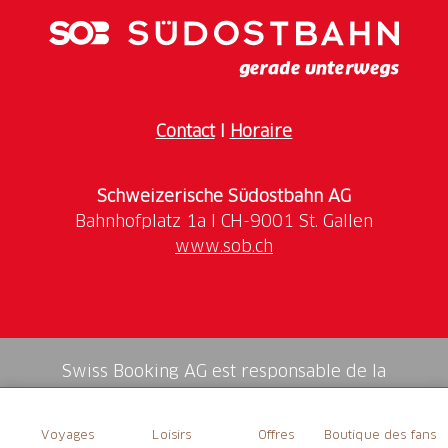
barrage de Lucendro.
Le parcours est accessible à tous, sans difficulté
particulière, et permet d'admirer la beauté d'une
nature intacte au milieu de la chaîne alpine avec les
Contact
I
Horaire
imposants sommets qui marquent le paysage du
Saint-Gothard. Il est recommandé de porter des
Schweizerische Südostbahn AG
vêtements chauds.
www.sob.ch
Rendez-vous à 10 h 45 devant l'Ospizio San Gottardo.
Les enfants de moins de 6 ans ne paient pas le billet.
La visite guidée aura lieu à partir d'un minimum de 6
participants.
Swiss Booking AG est responsable de la
médiation de tous les services dans la shop.
Nous informons et invitons les participants à visiter
Voyages
Loisirs
Offres
Boutique des fans
aussi le
Centre d'information du Gothard Sud à Airolo
,