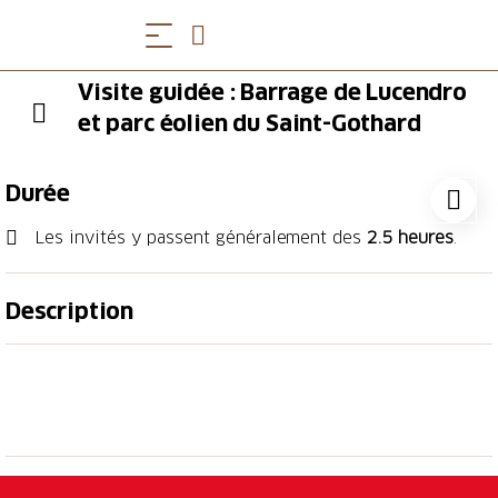
Visite guidée : Barrage de Lucendro
et parc éolien du Saint-Gothard
Durée
Les invités y passent généralement des
2.5 heures
.
Description
Découvrez le monde fascinant des énergies
renouvelables produites sur le col du Saint-Gothard
grâce à cette visite guidée qui vous emmène sur le
chemin circulaire qui serpente entre les cinq
majestueuses éoliennes qui s'élèvent au-dessus du
col à 2091 m d'altitude pour découvrir les secrets du