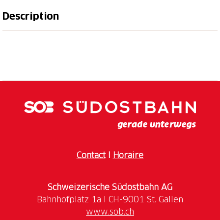
Description
Le funiculaire historique de Locarno est le moyen le
plus attrayant et le plus pratique pour rejoindre le
Sacro Monte Madonna del Sasso et Orselina. De ce
dernier arrêt, on peut prendre le téléphérique
jusqu'à Cardada-Cimetta et partir pour de belles
promenades le long des sentiers à flanc de colline.
Le système de transport est un funiculaire typique à
voie unique, caractérisé par un tracé élégant qui suit
en grande partie le cours du ruisseau Ramogna. Il
présente des ouvrages techniques de grande valeur,
Contact
I
Horaire
comme le pont en arc fait de blocs de pierre ou le
pont en treillis d'acier sur la Ramogna. La gare de la
Schweizerische Südostbahn AG
vallée, intégrée dans un complexe résidentiel de la
fin du XIXe siècle, et la gare de montagne
www.sob.ch
d'inspiration Art nouveau, de style néoclassique