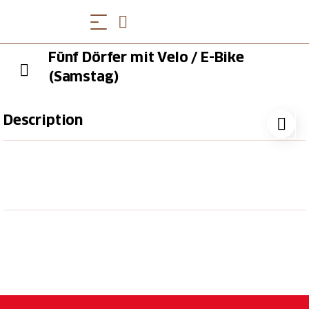
Fünf Dörfer mit Velo / E-Bike
(Samstag)
Description
Au cours de ce circuit, vous découvrirez à l'aller les
villages viticoles situés entre Coire et Landquart, puis
vous emprunterez au retour la célèbre route du Rhin
pour rejoindre la plus ancienne ville de Suisse.
Pendant le circuit, vous dégusterez un menu à trois
plats dans différents restaurants, de l'entrée au
dessert, sur la place Arcas, dans la vieille ville, où
règne une ambiance chaleureuse.
Plus d'informations