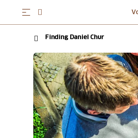
V
Finding Daniel Chur