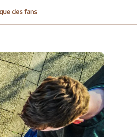
que des fans