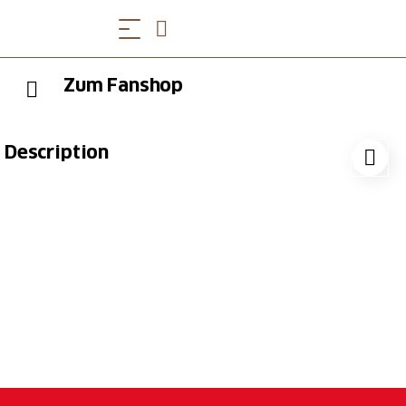
Zum Fanshop
Description
Lassen Sie sich inspirieren und erwerben Sie ihren
persönlichen SOB Fanartikel direkt zu sich nach
Hause