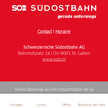
Contact
I
Horaire
Schweizerische Südostbahn AG
www.sob.ch
Swiss Booking AG est responsable de la
médiation de tous les services dans la shop.
Voyages
Loisirs
Offres
Boutique des fans