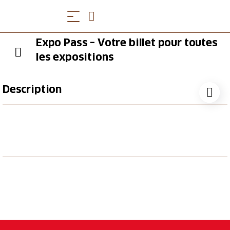
Expo Pass – Votre billet pour toutes
les expositions
Description
Le
Expo Pass
est un billet combiné qui permet
d'accéder aux expositions temporaires de Castel
Grande, Sasso Corbaro et Museo Villa dei Cedri.
Horaires d'ouverture du 28 mars au 8 novembre
2026:
Castel Grande et Sasso Corbaro tous les jours de 10 à
18 heures.
Horaires d'ouverture du musée de la Villa dei Cedri: