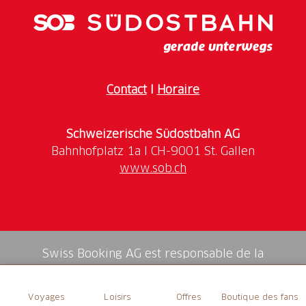
Mercredi - jeudi de 14 h à 18 heures
Vendredi, samedi, dimanche et jours fériés de 10 à
18 heures
Fermé les lundis et mardis
Contact
I
Horaire
Vous pouvez retirer votre Pass Expo aux InfoPoints
suivants : Castel Grande, Château de Sasso Corbaro et
au Musée de la Villa dei Cedri.
Schweizerische Südostbahn AG
Pour plus d'informations :
www.fortezzabellinzona.ch
www.sob.ch
Swiss Booking AG est responsable de la
médiation de tous les services dans la shop.
Voyages
Loisirs
Offres
Boutique des fans