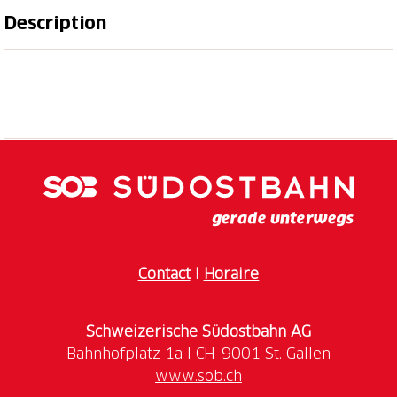
Description
Dans le cadre des Caves ouvertes 2025 en Suisse
alémanique, nous t'invitons à découvrir la vallée du
Rhin saint-galloise et ses vins. C'est
Roman
Rutishauser
du domaine Steinig Tisch qui ouvrira le
bal avec une expérience viticole d'un genre
particulier.
Le domaine
Steinig Tisch
a été fondé en 1970 par
August Rutishauser. Depuis 2015, c'est la troisième
génération de Roman Rutishauser qui en assure la
direction. Gault Millau distingue régulièrement le
Contact
I
Horaire
domaine depuis 2021, Roman Rutishauser fait partie
des 150 meilleurs vignerons suisses. Tu auras
Schweizerische Südostbahn AG
l'occasion de découvrir
le domaine & les vins le
www.sob.ch
Vendredi 1er mai 2026