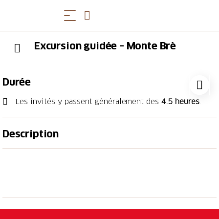
Excursion guidée – Monte Brè
Durée
Les invités y passent généralement des
4.5 heures
.
Description
Depuis le coeur de la ville, vous irez au petit port de
Cassarate en bateau, juste à temps pour prendre le
funiculaire et apercevoir la ville qui s’éloigne
doucement au-dessous de vous. Une fois arrivés au
sommet le plus intact de Lugano, vous allez vous
promener à travers le petit village de Brè, qui vit à