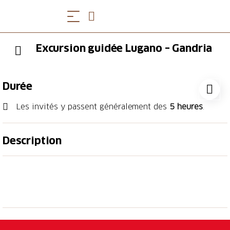
Excursion guidée Lugano – Gandria
Durée
Les invités y passent généralement des
5 heures
.
Description
De Lugano, vous marchez le long du "Sentier de
l’olivier" jusqu’à atteindre l’ancien village de pê­
cheurs de Gandria. Tandis que vous aurez le plaisir
de vous bala­der à travers les ruelles du village ou
que vous mangez quelque chose dans l’un des
restaurants typiques, un bateau vous atten­dra pour