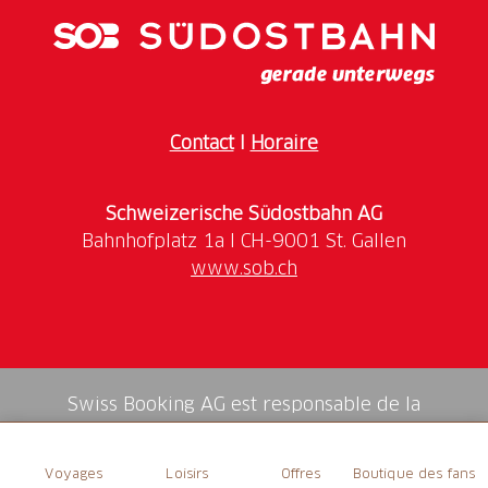
plats frais, sains et savoureux.
Contact
I
Horaire
Schweizerische Südostbahn AG
www.sob.ch
Swiss Booking AG est responsable de la
médiation de tous les services dans la shop.
Voyages
Loisirs
Offres
Boutique des fans