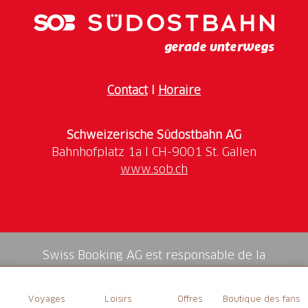
Lerne mehr über die Autorin Johanna Spyri und
wie sie inspiriert wurde
Individuelle Besichtigung der übrigen Gebäude
ist nach der Führung möglich
Contact
I
Horaire
12 Spielfilme, 8 Trickfilme, 4 Musicals
und das
Buch
,
das
in 50 Sprachen übersetzt
wurde: Die
Romanfigur
Heidi
hat die Herzen der Menschen im Sturm
Schweizerische Südostbahn AG
erobert. Und das weltweit. In
Maienfeld
erfährst du,
wie das Mädchen aus den Bergen zu diesem
www.sob.ch
Weltruhm kam. An der Führung durch den
Originalschauplatz
der Geschichte hast du die
Gelegenheit, in den Heidi-Mythos einzutauchen.
Erlebe die Welt von 1880, als das Bett noch aus
Stroh bestand und das Essen im gusseisernen Kessel
Swiss Booking AG est responsable de la
über offenem Feuer zubereitet wurde. Das
Heididorf
médiation de tous les services dans la shop.
zeigt, wie Natur, Tradition und Lebensfreude
Voyages
Loisirs
Offres
Boutique des fans
Johanna Spyri
zu ihrem Weltbestseller «Heidi»