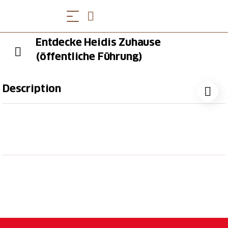
Entdecke Heidis Zuhause
(öffentliche Führung)
Description
Die Führung (auf Deutsch) durch das Heididorf zeigt
dir, wie das Leben der weltberühmten Romanfigur
«Heidi» war. Reise zurück ins Jahr 1880 und erlebe
einen eindrucksvollen Tag am Originalschauplatz der
Heidi-Geschichte.
Besuche den Originalschauplatz der Heidi-
Geschichte
Erfahre mehr über Heidi und das Leben um
1880