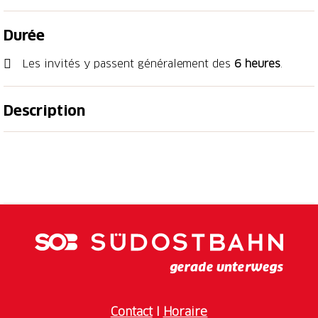
Durée
Les invités y passent généralement des
6 heures
.
Description
Un tour panoramique en eMTB (ou Gravel) à travers
les montagnes de la Capriasca, conçu pour ceux qui
souhaitent pédaler sans se presser et se laisser
surprendre par les paysages et les saveurs
authentiques du territoire. L’itinéraire relie grotti,
alpages et cabanes avec des pauses gourmandes qui,
du matin jusqu’à l’après-midi, se transforment en un
véritable parcours du goût, accompagnant le visiteur
tout au long d’un repas complet.
Le parcours emprunte des routes secondaires
Contact
I
Horaire