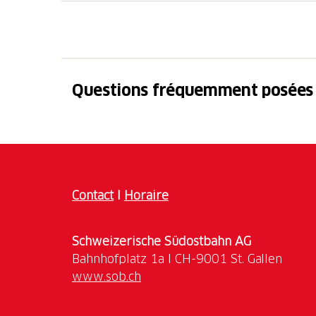
La visite commence par une promenade dans 
beautés artistiques et ses panoramas enchant
l'ancien port de Magadino, étape indispensa
l'Europe au cours du XIXe siècle.
Questions fréquemment posées
DATES 2026
Mai : 30
Juin : 13, 27
Juillet : 11, 25
Août : 8
Contact
I
Horaire
COÔTS
Schweizerische Südostbahn AG
Adulte 10 CHF
www.sob.ch
Gratuit jusqu'à 15 ans
RÉSERVATION ONLINE NÉCESSAIRE