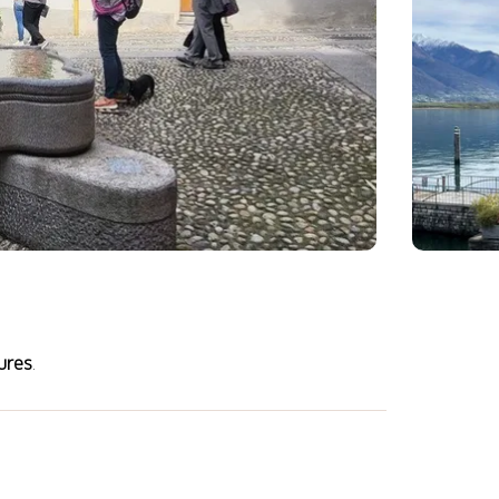
ures
.