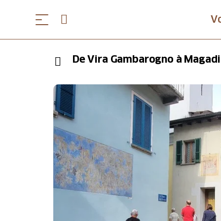
V
De Vira Gambarogno à Magadino