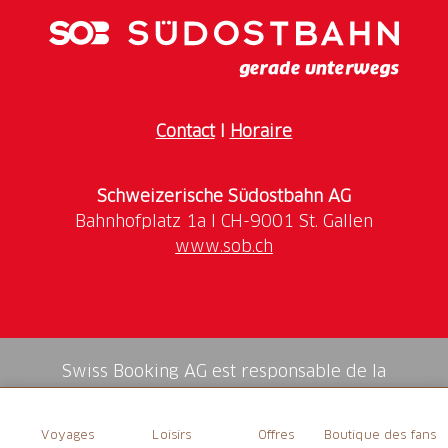
musée. Pour plus d’informations sur les expositions
et les horaires d’ouverture, consultez les sites web
des musées concernés.
Contact
I
Horaire
Schweizerische Südostbahn AG
www.sob.ch
Swiss Booking AG est responsable de la
médiation de tous les services dans la shop.
Voyages
Loisirs
Offres
Boutique des fans