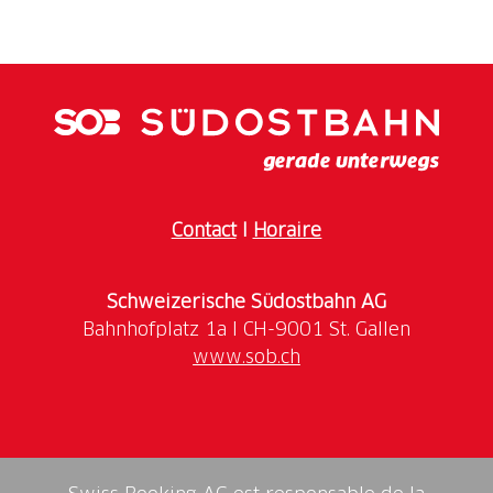
Les championnats suisses de curling en plein air
2026 fêtent une première historique à Faido : c'est la
première fois que cet événement national majeur se
déroule au Tessin. Les championnats promettent
l'excellence sportive, le fair-play et des émotions
inoubliables en plein air. Niché dans les montagnes
de la Léventine, Faido allie sport et nature. Les
visiteurs sont invités à découvrir les beautés
Contact
I
Horaire
culturelles et paysagères de la région entre les
matchs. Réjouissez-vous d'une fête du curling animée,
Schweizerische Südostbahn AG
www.sob.ch