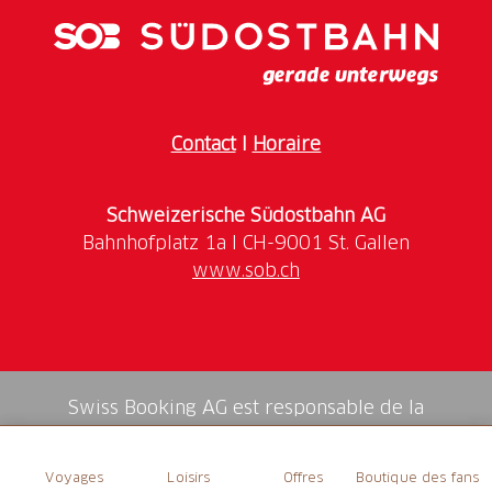
Contact
I
Horaire
Schweizerische Südostbahn AG
www.sob.ch
Swiss Booking AG est responsable de la
médiation de tous les services dans la shop.
Voyages
Loisirs
Offres
Boutique des fans