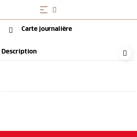
Carte journalière
Description
Profitez du Mont Rigi avec un billet journalier des
chemins de fer du Mont Rigi, qui comprend les
chemins de fer de montagne suivants :
Train à crémaillère de Vitznau à Rigi Kulm
Train à crémaillère de Goldau à Rigi Kulm
Téléphérique de Weggis à Rigi Kaltbad
Téléphérique de Kräbel à Rigi Scheidegg