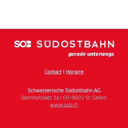
Avec le Treno Gottardo et les chevaux de trait, on se
rend à Locarno. D'Orselina, le téléphérique rouge
mène en quelques minutes à Cardada, à 1340 m
d'altitude, puis au télésiège 2 places jusqu'à Cimetta, à
1670 m d'altitude. La vue panoramique
époustouflante à 360° s'étend sur le lac Majeur - le
point le plus bas de Suisse, les vallées environnantes
et plus loin jusqu'à la pointe Dufour dans le massif du
Contact
I
Horaire
Mont Rose - le point culminant du pays. Outre
d'innombrables possibilités de randonnées, Cardada
Cimetta offre différentes zones de jeux, un lac en
Schweizerische Südostbahn AG
forme de cœur, des possibilités de sport ; une aire de
pique-nique avec barbecue et 5 restaurants de
www.sob.ch
montagne.